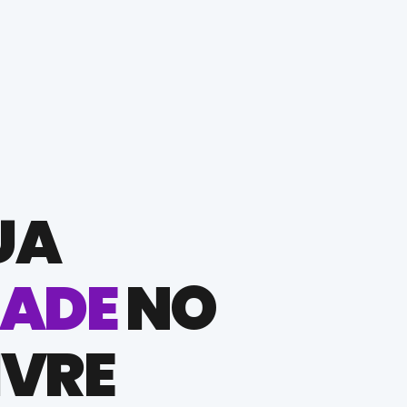
UA
DADE
NO
IVRE