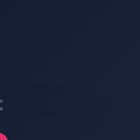
do
 e